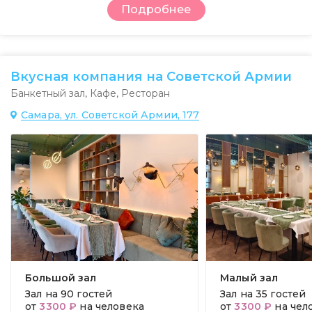
Подробнее
Вкусная компания на Советской Армии
Банкетный зал
,
Кафе
,
Ресторан
Самара, ул. Советской Армии, 177
Большой зал
Малый зал
Зал на
90 гостей
Зал на
35 гостей
от
3300 ₽
на человека
от
3300 ₽
на чел