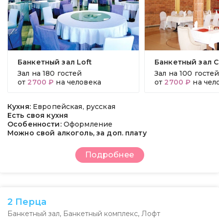
Банкетный зал Loft
Банкетный зал C
Зал на
180 гостей
Зал на
100 госте
от
2700 ₽
на человека
от
2700 ₽
на чел
Кухня:
Европейская, русская
Есть своя кухня
Особенности:
Оформление
Можно свой алкоголь, за доп. плату
Подробнее
2 Перца
Банкетный зал
,
Банкетный комплекс
,
Лофт