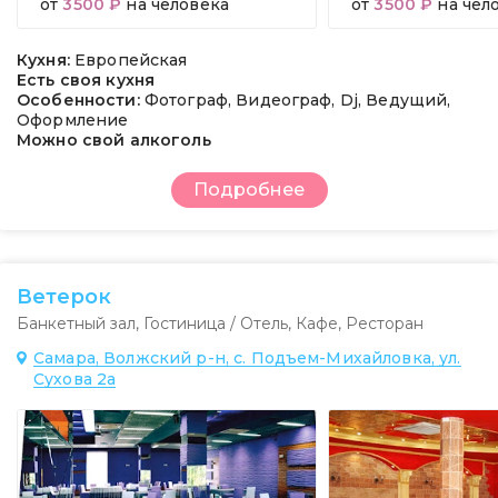
от
3500 ₽
на человека
от
3500 ₽
на чел
Кухня:
Европейская
Есть своя кухня
Особенности:
Фотограф, Видеограф, Dj, Ведущий,
Оформление
Можно свой алкоголь
Подробнее
Ветерок
Банкетный зал
,
Гостиница / Отель
,
Кафе
,
Ресторан
Самара, Волжский р-н, с. Подъем-Михайловка, ул.
Сухова 2а