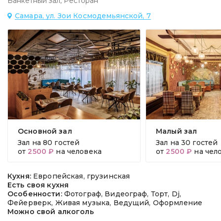
Банкетный зал
,
Ресторан
Самара, ул. Зои Космодемьянской, 7
Основной зал
Малый зал
Зал на
80 гостей
Зал на
30 гостей
от
2500 ₽
на человека
от
2500 ₽
на чел
Кухня:
Европейская, грузинская
Есть своя кухня
Особенности:
Фотограф, Видеограф, Торт, Dj,
Фейерверк, Живая музыка, Ведущий, Оформление
Можно свой алкоголь