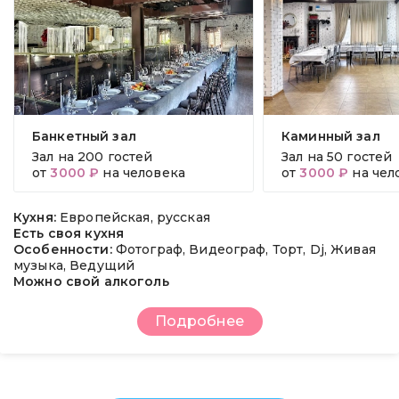
Банкетный зал
Каминный зал
Зал на
200 гостей
Зал на
50 гостей
от
3000 ₽
на человека
от
3000 ₽
на чел
Кухня:
Европейская, русская
Есть своя кухня
Особенности:
Фотограф, Видеограф, Торт, Dj, Живая
музыка, Ведущий
Можно свой алкоголь
Подробнее