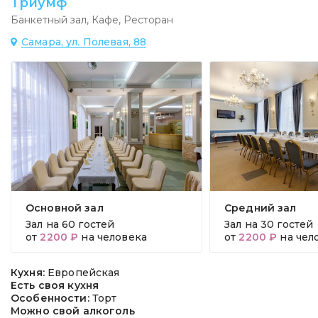
Триумф
Банкетный зал
,
Кафе
,
Ресторан
Самара, ул. Полевая, 88
Основной зал
Средний зал
Зал на
60 гостей
Зал на
30 гостей
от
2200 ₽
на человека
от
2200 ₽
на чел
Кухня:
Европейская
Есть своя кухня
Особенности:
Торт
Можно свой алкоголь