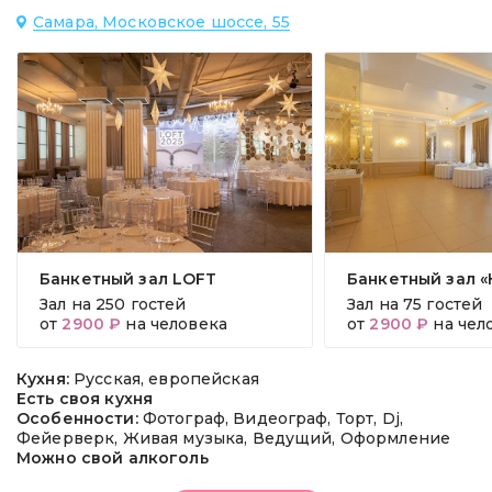
Самара, Московское шоссе, 55
Банкетный зал LOFT
Банкетный зал «
Зал на
250 гостей
Зал на
75 гостей
от
2900 ₽
на человека
от
2900 ₽
на чел
Кухня:
Русская, европейская
Есть своя кухня
Особенности:
Фотограф, Видеограф, Торт, Dj,
Фейерверк, Живая музыка, Ведущий, Оформление
Можно свой алкоголь