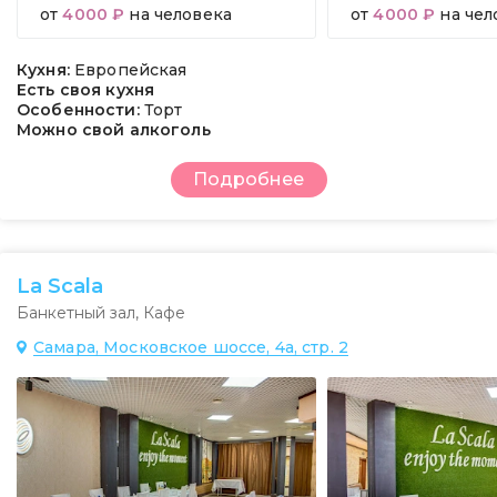
от
4000 ₽
на человека
от
4000 ₽
на чел
Кухня:
Европейская
Есть своя кухня
Особенности:
Торт
Можно свой алкоголь
Подробнее
La Scala
Банкетный зал
,
Кафе
Самара, Московское шоссе, 4а, стр. 2