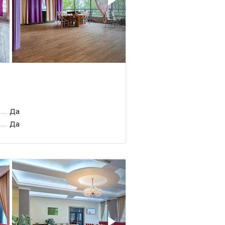
Да
Да