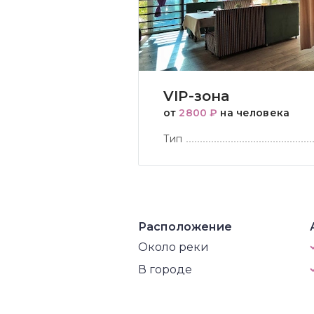
VIP-зона
от
2800 ₽
на человека
Тип
Расположение
Около реки
В городе