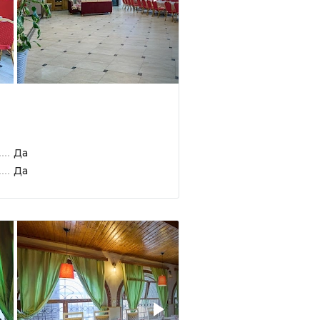
Да
Да