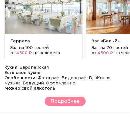
Терраса
Зал «Белый»
Зал на
100 гостей
Зал на
70 гостей
от
4500 ₽
на человека
от
4500 ₽
на чел
Кухня:
Европейская
Есть своя кухня
Особенности:
Фотограф, Видеограф, Dj, Живая
музыка, Ведущий, Оформление
Можно свой алкоголь
Подробнее