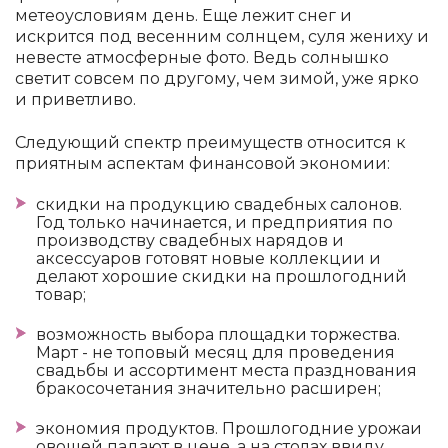
метеоусловиям день. Еще лежит снег и
искрится под весенним солнцем, суля жениху и
невесте атмосферные фото. Ведь солнышко
светит совсем по другому, чем зимой, уже ярко
и приветливо.
Следующий спектр преимуществ относится к
приятным аспектам финансовой экономии:
скидки на продукцию свадебных салонов.
Год только начинается, и предприятия по
производству свадебных нарядов и
аксессуаров готовят новые коллекции и
делают хорошие скидки на прошлогодний
товар;
возможность выбора площадки торжества.
Март - не топовый месяц для проведения
свадьбы и ассортимент места празднования
бракосочетания значительно расширен;
экономия продуктов. Прошлогодние урожаи
овощей падают в цене, а на столах ввиду