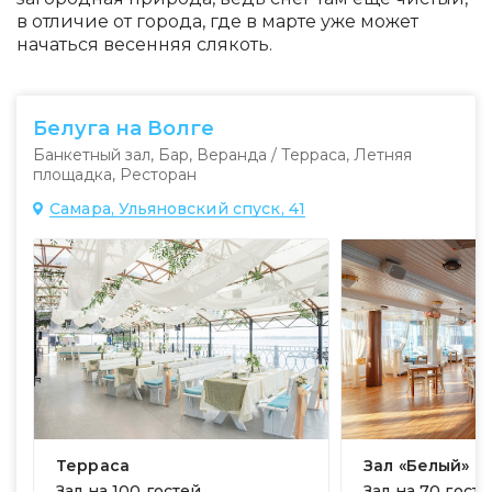
в отличие от города, где в марте уже может
начаться весенняя слякоть.
Белуга на Волге
Банкетный зал
,
Бар
,
Веранда / Терраса
,
Летняя
площадка
,
Ресторан
Самара, Ульяновский спуск, 41
Терраса
Зал «Белый»
Зал на
100 гостей
Зал на
70 госте