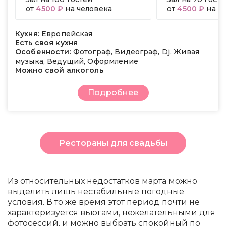
от
4500 ₽
на человека
от
4500 ₽
на ч
Кухня:
Европейская
Есть своя кухня
Особенности:
Фотограф, Видеограф, Dj, Живая
музыка, Ведущий, Оформление
Можно свой алкоголь
Подробнее
Рестораны для свадьбы
Из относительных недостатков марта можно
выделить лишь нестабильные погодные
условия. В то же время этот период почти не
характеризуется вьюгами, нежелательными для
фотосессий, и можно выбрать спокойный по