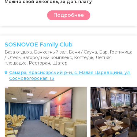
Можно свой алкоголь, за доп. плату
Подробнее
SOSNOVOE Family Club
База отдыха
,
Банкетный зал
,
Баня / Сауна
,
Бар
,
Гостиница
/ Отель
,
Загородный комплекс
,
Коттедж
,
Летняя
площадка
,
Ресторан
,
Шатер
Самара, Красноярский р-н, с. Малая Царевщина, ул.
Сосновогорская, 13