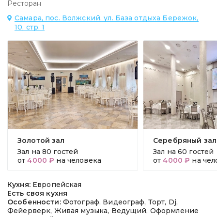
Ресторан
Самара, пос. Волжский, ул. База отдыха Бережок,
10, стр. 1
Золотой зал
Серебряный зал
Зал на
80 гостей
Зал на
60 гостей
от
4000 ₽
на человека
от
4000 ₽
на чел
Кухня:
Европейская
Есть своя кухня
Особенности:
Фотограф, Видеограф, Торт, Dj,
Фейерверк, Живая музыка, Ведущий, Оформление