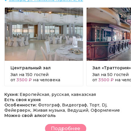
Центральный зал
Зал «Траттория»
Зал на
150 гостей
Зал на
50 гостей
от
3500 ₽
на человека
от
3500 ₽
на чел
Кухня:
Европейская, русская, кавказская
Есть своя кухня
Особенности:
Фотограф, Видеограф, Торт, Dj,
Фейерверк, Живая музыка, Ведущий, Оформление
Можно свой алкоголь
Подробнее