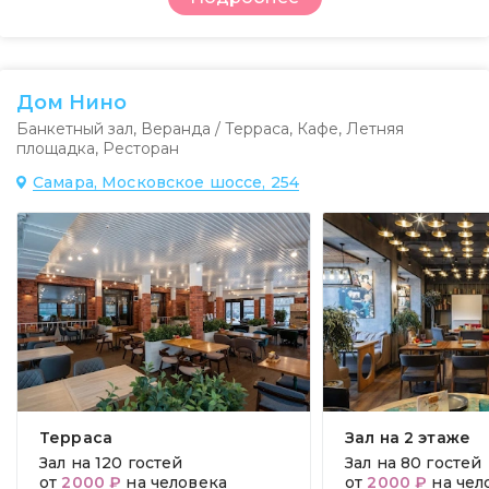
Дом Нино
Банкетный зал
,
Веранда / Терраса
,
Кафе
,
Летняя
площадка
,
Ресторан
Самара, Московское шоссе, 254
Терраса
Зал на 2 этаже
Зал на
120 гостей
Зал на
80 гостей
от
2000 ₽
на человека
от
2000 ₽
на чел