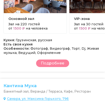
Основной зал
VIP-зона
Зал на
220 гостей
Зал на
30 гостей
от
1500 ₽
на человека
от
1500 ₽
на чело
Кухня:
Грузинская, русская
Есть своя кухня
Особенности:
Фотограф, Видеограф, Торт, Dj, Живая
музыка, Ведущий, Оформление
Подробнее
Кантина Мука
Банкетный зал
,
Веранда / Терраса
,
Кафе
,
Ресторан
Самара, ул. Максима Горького, 79б