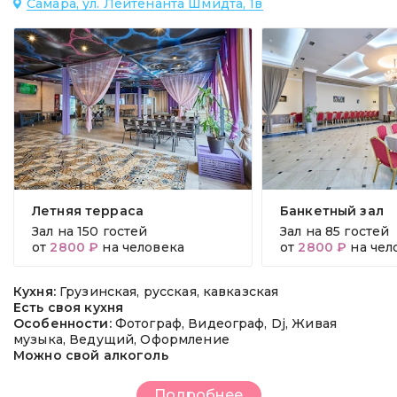
Самара, ул. Лейтенанта Шмидта, 1в
Летняя терраса
Банкетный зал
Зал на
150 гостей
Зал на
85 гостей
от
2800 ₽
на человека
от
2800 ₽
на чел
Кухня:
Грузинская, русская, кавказская
Есть своя кухня
Особенности:
Фотограф, Видеограф, Dj, Живая
музыка, Ведущий, Оформление
Можно свой алкоголь
Подробнее