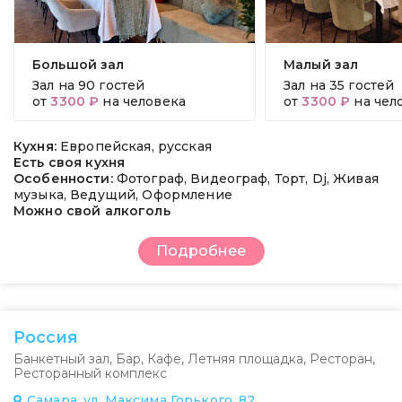
Большой зал
Малый зал
Зал на
90 гостей
Зал на
35 гостей
от
3300 ₽
на человека
от
3300 ₽
на чел
Кухня:
Европейская, русская
Есть своя кухня
Особенности:
Фотограф, Видеограф, Торт, Dj, Живая
музыка, Ведущий, Оформление
Можно свой алкоголь
Подробнее
Россия
Банкетный зал
,
Бар
,
Кафе
,
Летняя площадка
,
Ресторан
,
Ресторанный комплекс
Самара, ул. Максима Горького, 82